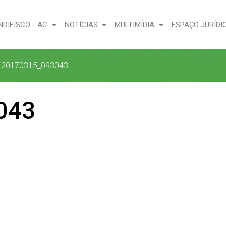
NDIFISCO - AC
NOTÍCIAS
MULTIMÍDIA
ESPAÇO JURÍDI
»
20170315_093043
043