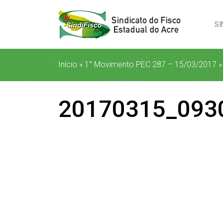
SI
Início
»
1° Movimento PEC 287 – 15/03/2017
20170315_093