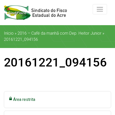
Início
»
2016 – Café da manhã com Dep. Heitor Junior
»
20161221_094156
20161221_094156
Área restrita