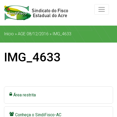
Início
»
AGE 08/12/2016
»
IMG_4633
IMG_4633
Área restrita
Conheça o SindiFisco-AC