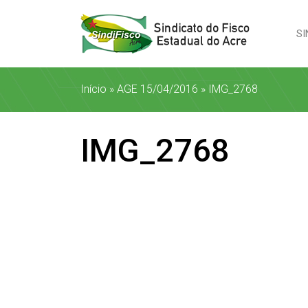
SI
Início
»
AGE 15/04/2016
»
IMG_2768
IMG_2768