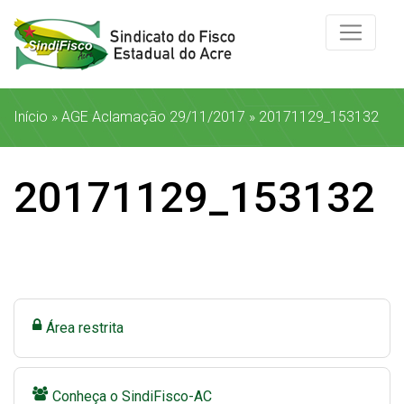
Início
»
AGE Aclamação 29/11/2017
»
20171129_153132
20171129_153132
Área restrita
Conheça o SindiFisco-AC