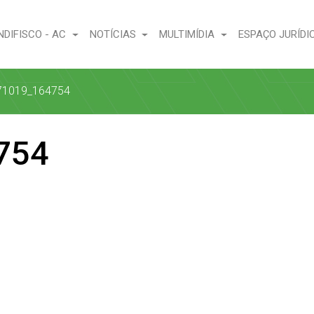
NDIFISCO - AC
NOTÍCIAS
MULTIMÍDIA
ESPAÇO JURÍDI
71019_164754
754