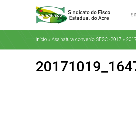
SI
Início
»
Assinatura convenio SESC -2017
»
201
20171019_164