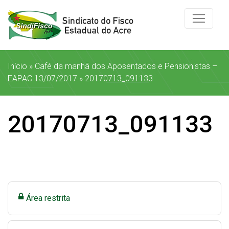
Início
»
Café da manhã dos Aposentados e Pensionistas –
EAPAC 13/07/2017
»
20170713_091133
20170713_091133
Área restrita