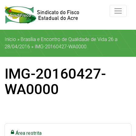
Início
»
Brasília e Encontro de Qualidade de Vida 26 a
28/04/2016
»
IMG-20160427-WA0000
IMG-20160427-
WA0000
Área restrita