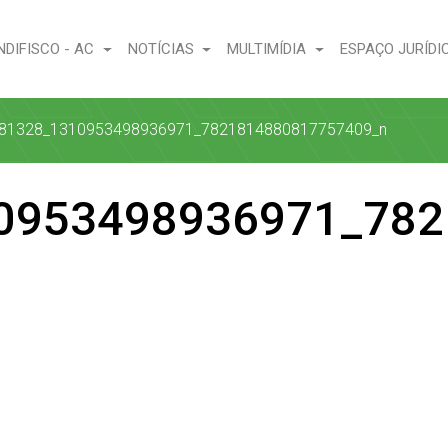
NDIFISCO - AC
NOTÍCIAS
MULTIMÍDIA
ESPAÇO JURÍDI
81328_1310953498936971_7821814880817757409_n
0953498936971_782