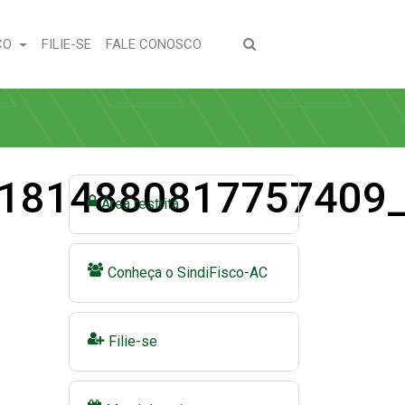
(CURRENT)
(CURRENT)
CO
FILIE-SE
FALE CONOSCO
1814880817757409
Área restrita
Conheça o SindiFisco-AC
Filie-se