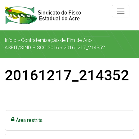
Início
»
Confraternização de Fim de Ano
ASFIT/SINDIFISCO 2016
»
20161217_214352
20161217_214352
Área restrita