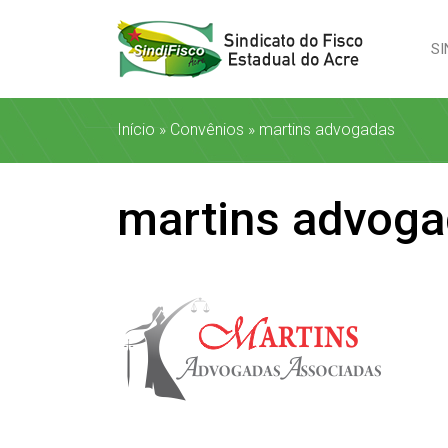
SI
Início
»
Convênios
»
martins advogadas
martins advog