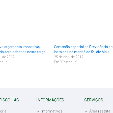
va orçamento impositivo;
Comissão especial da Previdência se
ia será debatida nesta terça
instalada na manhã de 5ª, diz Maia
il de 2019
25 de abril de 2019
aque"
Em "Destaque"
FISCO - AC
INFORMAÇÕES
SERVIÇOS
ória
Informativos
Área restrita