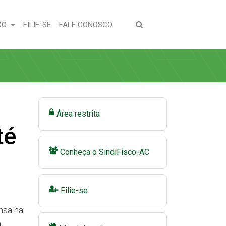
(CURRENT)
(CURRENT)
CO
FILIE-SE
FALE CONOSCO
Área restrita
té
Conheça o SindiFisco-AC
Filie-se
nsa na
a