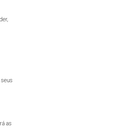
der,
 seus
,
rá as