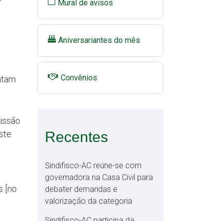
Mural de avisos
Aniversariantes do mês
Convênios
ntam
missão
ste
Recentes
Sindifisco-AC reúne-se com
governadora na Casa Civil para
s [no
debater demandas e
valorização da categoria
Sindifisco-AC participa da