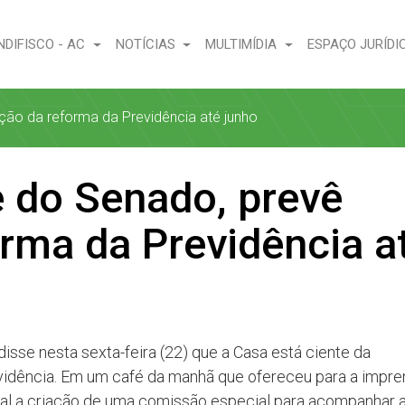
NDIFISCO - AC
NOTÍCIAS
MULTIMÍDIA
ESPAÇO JURÍDI
ção da reforma da Previdência até junho
e do Senado, prevê
rma da Previdência a
isse nesta sexta-feira (22) que a Casa está ciente da
evidência. Em um café da manhã que ofereceu para a impre
ental a criação de uma comissão especial para acompanhar 