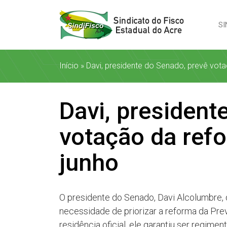
SI
Início
»
Davi, presidente do Senado, prevê vota
Davi, president
votação da refo
junho
O presidente do Senado, Davi Alcolumbre, d
necessidade de priorizar a reforma da Pr
residência oficial, ele garantiu ser regim