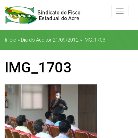
Início
»
Dia do Auditor 21/09/2012
»
IMG_1703
IMG_1703