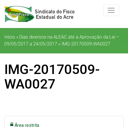
Início
»
Dias diversos na ALEAC até a Aprovação da Lei –
09/05/2017 a 24/05/2017
»
IMG-20170509-WA0027
IMG-20170509-
WA0027
Área restrita