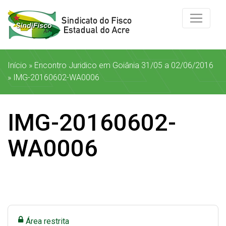
Início
»
Encontro Juridico em Goiânia 31/05 a 02/06/2016
»
IMG-20160602-WA0006
IMG-20160602-
WA0006
Área restrita