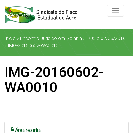
Início
»
Encontro Juridico em Goiânia 31/05 a 02/06/2016
»
IMG-20160602-WA0010
IMG-20160602-
WA0010
Área restrita