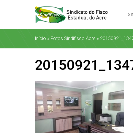
SI
Início
»
Fotos Sindifisco Acre
»
20150921_134
20150921_134