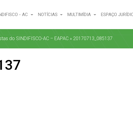
NDIFISCO - AC
NOTÍCIAS
MULTIMÍDIA
ESPAÇO JURÍDI
istas do SINDIFISCO-AC – EAPAC
»
20170713_085137
137