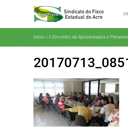
SI
Início
»
II Encontro de Aposentados e Pension
20170713_085