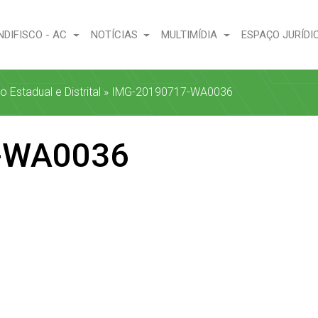
NDIFISCO - AC
NOTÍCIAS
MULTIMÍDIA
ESPAÇO JURÍDI
Estadual e Distrital
»
IMG-20190717-WA0036
-WA0036