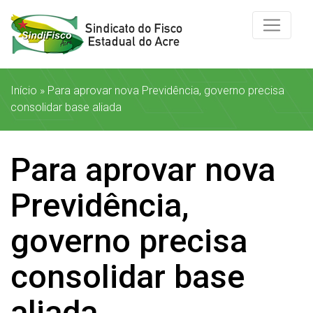
Início
»
Para aprovar nova Previdência, governo precisa
consolidar base aliada
Para aprovar nova
Previdência,
governo precisa
consolidar base
aliada