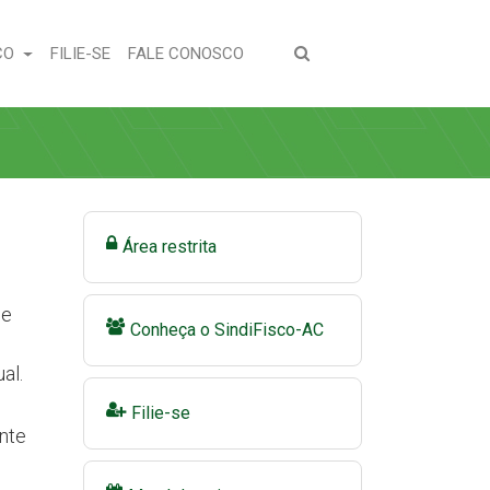
(CURRENT)
(CURRENT)
CO
FILIE-SE
FALE CONOSCO
Área restrita
de
Conheça o SindiFisco-AC
al.
Filie-se
nte