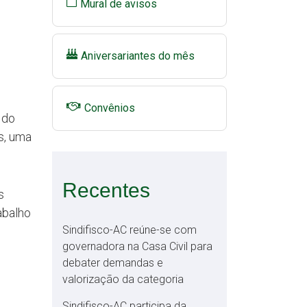
Mural de avisos
Aniversariantes do mês
Convênios
 do
s, uma
Recentes
s
abalho
Sindifisco-AC reúne-se com
governadora na Casa Civil para
debater demandas e
valorização da categoria
Sindifisco-AC participa da