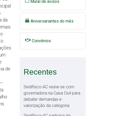
Mural de avisos
ncipal
a
a da
Aniversariantes do mês
demais
 o
to
Convênios
cações
 um
e
cia de
Recentes
 —
Sindifisco-AC reúne-se com
ta
governadora na Casa Civil para
alho
debater demandas e
eis
valorização da categoria
Sindifisco-AC participa da