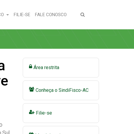
(CURRENT)
(CURRENT)
CO
FILIE-SE
FALE CONOSCO
a
Área restrita
ve
Conheça o SindiFisco-AC
Filie-se
do
o Sul