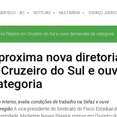
NDIFISCO - AC
NOTÍCIAS
MULTIMÍDIA
ESPAÇO JURÍDI
dos filiados em Cruzeiro do Sul e ouve demandas da categoria
proxima nova diretori
 Cruzeiro do Sul e ou
tegoria
 interior, avalia condições de trabalho na Sefaz e ouve
região
A vice-presidente do Sindicato do Fisco Estadual 
a entidade, Micheline Neves Pereira, esteve em Cruzeiro d