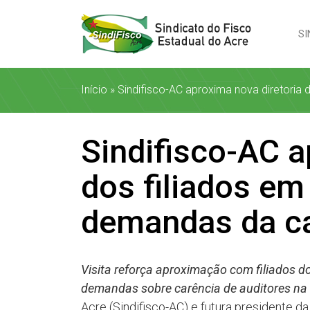
SI
Início
»
Sindifisco-AC aproxima nova diretoria 
Sindifisco-AC a
dos filiados em
demandas da ca
Visita reforça aproximação com filiados do
demandas sobre carência de auditores na 
Acre (Sindifisco-AC) e futura presidente d