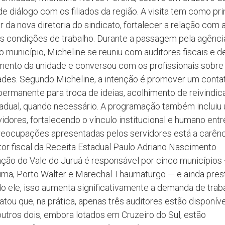
de diálogo com os filiados da região. A visita tem como pri
r da nova diretoria do sindicato, fortalecer a relação com 
às condições de trabalho. Durante a passagem pela agênci
o município, Micheline se reuniu com auditores fiscais e 
namento da unidade e conversou com os profissionais sobre
dades. Segundo Micheline, a intenção é promover um conta
 permanente para troca de ideias, acolhimento de reivindi
adual, quando necessário. A programação também incluiu
ores, fortalecendo o vínculo institucional e humano entr
 preocupações apresentadas pelos servidores está a carên
itor fiscal da Receita Estadual Paulo Adriano Nascimento
zação do Vale do Juruá é responsável por cinco municípios
Lima, Porto Walter e Marechal Thaumaturgo — e ainda pres
do ele, isso aumenta significativamente a demanda de trab
latou que, na prática, apenas três auditores estão disponív
 outros dois, embora lotados em Cruzeiro do Sul, estão