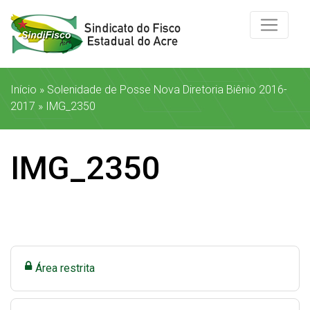
Início
»
Solenidade de Posse Nova Diretoria Biênio 2016-
2017
»
IMG_2350
IMG_2350
Área restrita