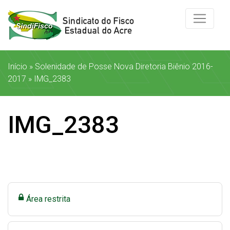
Início
»
Solenidade de Posse Nova Diretoria Biênio 2016-
2017
»
IMG_2383
IMG_2383
Área restrita