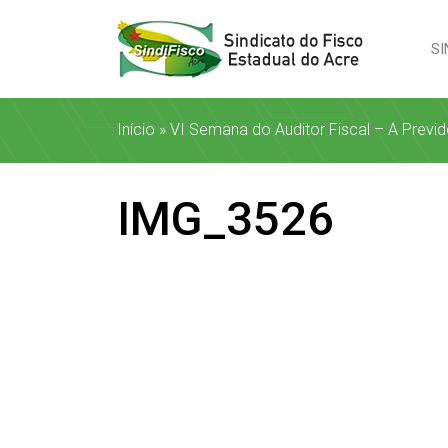
SI
Início
»
VI Semana do Auditor Fiscal – A Previ
IMG_3526