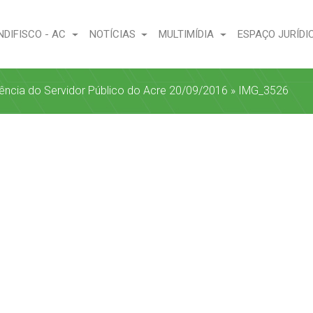
NDIFISCO - AC
NOTÍCIAS
MULTIMÍDIA
ESPAÇO JURÍDI
dência do Servidor Público do Acre 20/09/2016
»
IMG_3526