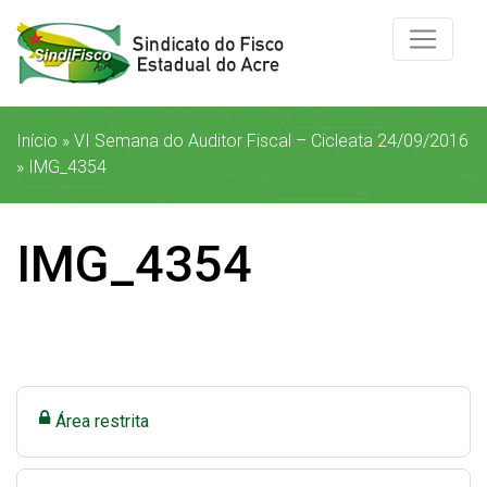
Início
»
VI Semana do Auditor Fiscal – Cicleata 24/09/2016
»
IMG_4354
IMG_4354
Área restrita