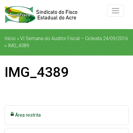
Início
»
VI Semana do Auditor Fiscal – Cicleata 24/09/2016
»
IMG_4389
IMG_4389
Área restrita