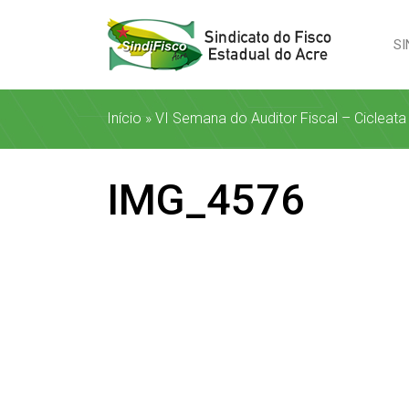
SI
Início
»
VI Semana do Auditor Fiscal – Cicleat
IMG_4576