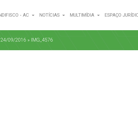
NDIFISCO - AC
NOTÍCIAS
MULTIMÍDIA
ESPAÇO JURÍDI
a 24/09/2016
»
IMG_4576