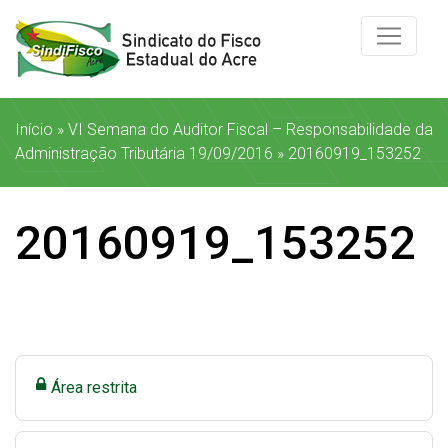
Início
»
VI Semana do Auditor Fiscal – Responsabilidade da
Administração Tributária 19/09/2016
»
20160919_153252
20160919_153252
Área restrita