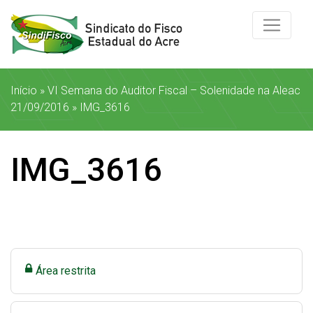
Início
»
VI Semana do Auditor Fiscal – Solenidade na Aleac
21/09/2016
»
IMG_3616
IMG_3616
Área restrita