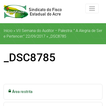
Início
»
VII Semana do Auditor – Palestra: ” A Alegria de Ser
e Pertencer.” 22/09/2017
»
_DSC8785
_DSC8785
Área restrita