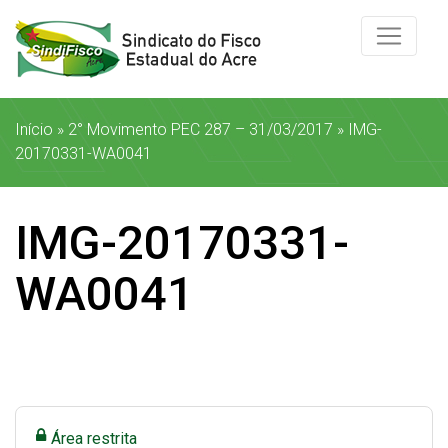
Início
»
2° Movimento PEC 287 – 31/03/2017
»
IMG-
20170331-WA0041
IMG-20170331-
WA0041
Área restrita