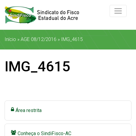
Início
»
AGE 08/12/2016
»
IMG_4615
IMG_4615
Área restrita
Conheça o SindiFisco-AC