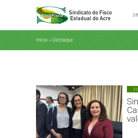
SI
Início
»
Destaque
21
Si
Ca
va