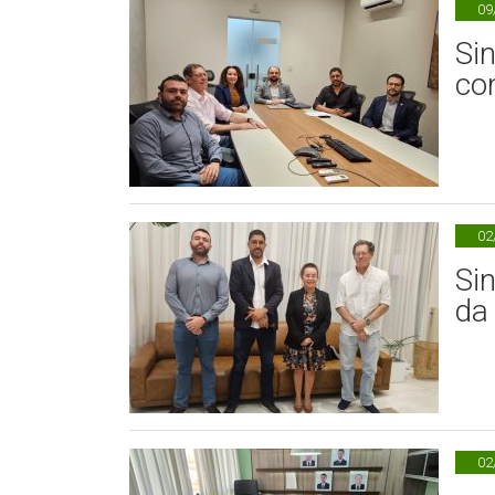
09
Si
co
02
Si
da
02