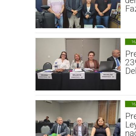
de
Fa
16
Pr
23
Del
16
Pr
Le
na