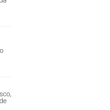
 da
ho
sco,
ade