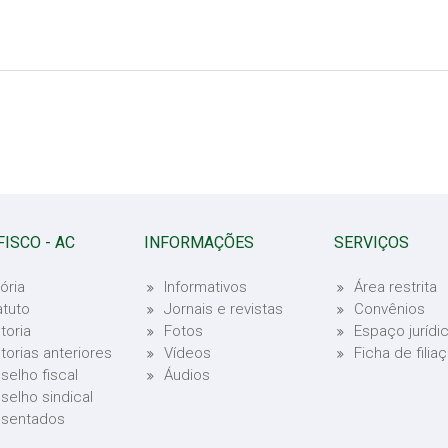
FISCO - AC
INFORMAÇÕES
SERVIÇOS
ória
Informativos
Área restrita
atuto
Jornais e revistas
Convênios
toria
Fotos
Espaço jurídi
etorias anteriores
Vídeos
Ficha de filia
selho fiscal
Áudios
selho sindical
sentados