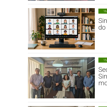
16
Sin
do
15
Se
Sin
mo