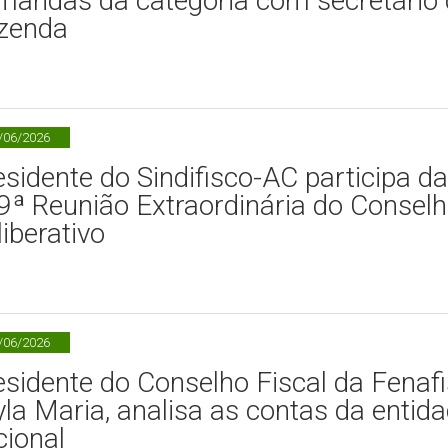
mandas da categoria com secretário
zenda
/06/2026
esidente do Sindifisco-AC participa da
9ª Reunião Extraordinária do Consel
iberativo
/06/2026
esidente do Conselho Fiscal da Fenafi
yla Maria, analisa as contas da entid
cional