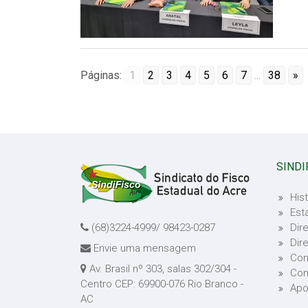
Páginas:
1
2
3
4
5
6
7
...
38
»
SINDI
Hist
Est
(68)3224-4999/ 98423-0287
Dire
Dir
Envie uma mensagem
Con
Av. Brasil nº 303, salas 302/304 -
Con
Centro CEP: 69900-076 Rio Branco -
Apo
AC