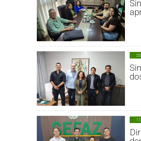
Si
ap
25
Si
do
17
Di