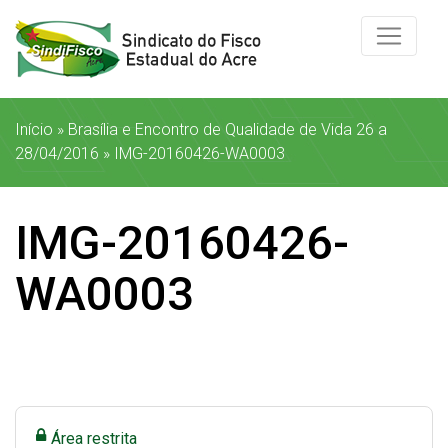
Início
»
Brasília e Encontro de Qualidade de Vida 26 a
28/04/2016
»
IMG-20160426-WA0003
IMG-20160426-
WA0003
Área restrita