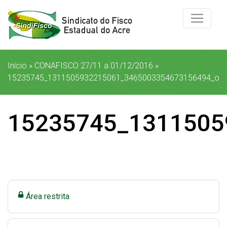
Início
»
CONAFISCO 27/11 a 01/12/2016
»
15235745_1311505932215061_3465003354673156494_o
15235745_1311505
Área restrita