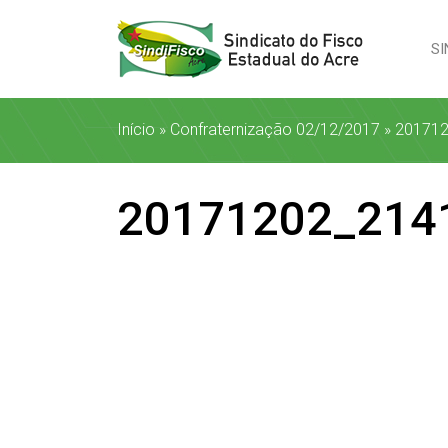
SI
Início
»
Confraternização 02/12/2017
»
20171
20171202_214