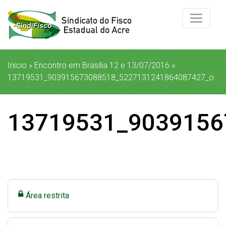
Início
»
Encontro em Brasília 12 e 13/07/2016
»
13719531_903915673088518_5227131241864087427_o
13719531_9039156
Área restrita