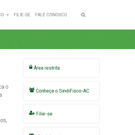
(CURRENT)
(CURRENT)
CO
FILIE-SE
FALE CONOSCO
Área restrita
ca o
Conheça o SindiFisco-AC
a
Filie-se
os,