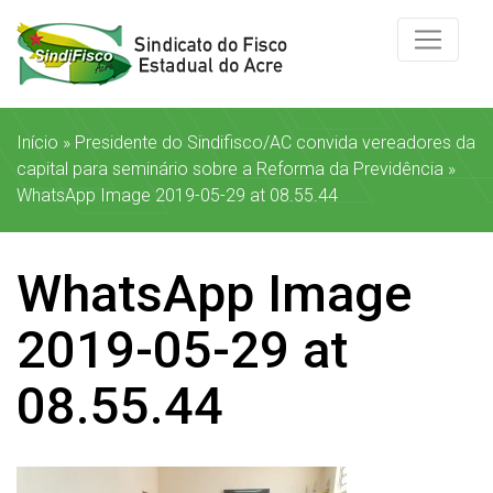
Início
»
Presidente do Sindifisco/AC convida vereadores da
capital para seminário sobre a Reforma da Previdência
»
WhatsApp Image 2019-05-29 at 08.55.44
WhatsApp Image
2019-05-29 at
08.55.44