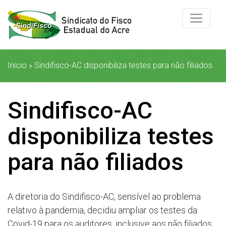
Início
»
Sindifisco-AC disponibiliza testes para não filiados
Sindifisco-AC
disponibiliza testes
para não filiados
A diretoria do Sindifisco-AC, sensível ao problema
relativo à pandemia, decidiu ampliar os testes da
Covid-19 para os auditores, inclusive aos não filiados