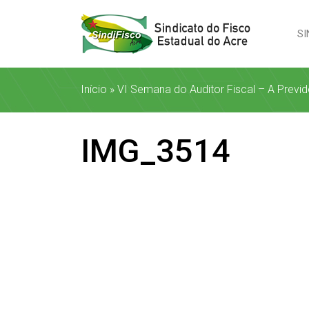
SI
Início
»
VI Semana do Auditor Fiscal – A Previ
IMG_3514