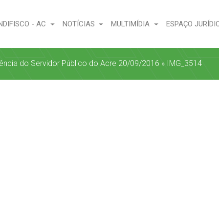
NDIFISCO - AC
NOTÍCIAS
MULTIMÍDIA
ESPAÇO JURÍDI
dência do Servidor Público do Acre 20/09/2016
»
IMG_3514