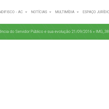
NDIFISCO - AC
NOTÍCIAS
MULTIMÍDIA
ESPAÇO JURÍDI
dência do Servidor Público e sua evolução 21/09/2016
»
IMG_38