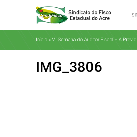
SI
Início
»
VI Semana do Auditor Fiscal – A Previ
IMG_3806