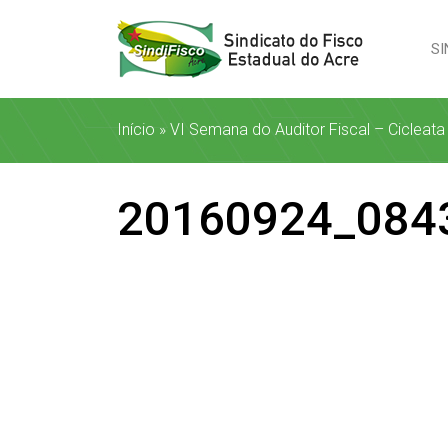
SI
Início
»
VI Semana do Auditor Fiscal – Cicleat
20160924_084