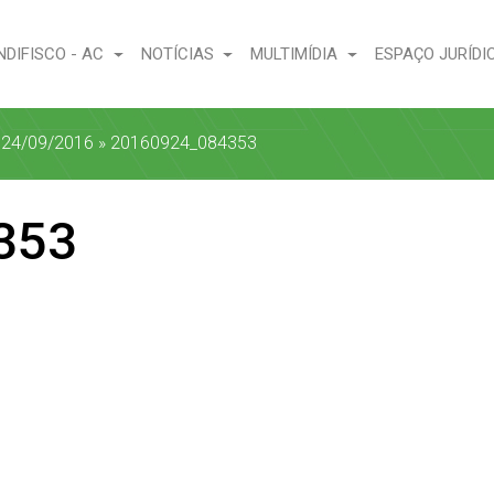
NDIFISCO - AC
NOTÍCIAS
MULTIMÍDIA
ESPAÇO JURÍDI
a 24/09/2016
»
20160924_084353
353