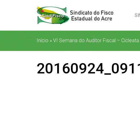
SI
Início
»
VI Semana do Auditor Fiscal – Cicleat
20160924_091