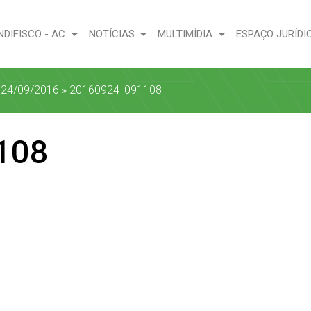
NDIFISCO - AC
NOTÍCIAS
MULTIMÍDIA
ESPAÇO JURÍDI
a 24/09/2016
»
20160924_091108
108