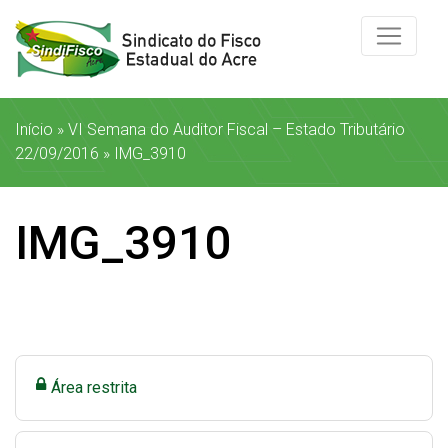
Início
»
VI Semana do Auditor Fiscal – Estado Tributário
22/09/2016
»
IMG_3910
IMG_3910
Área restrita