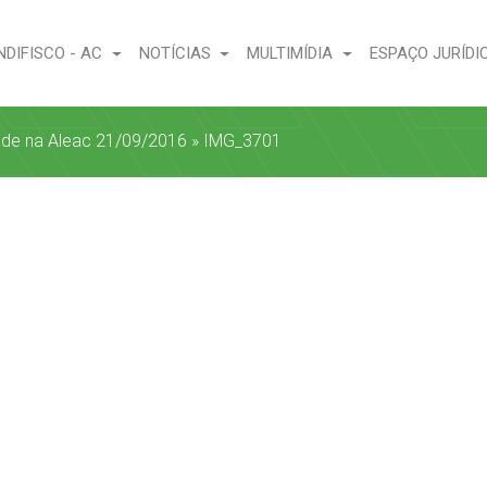
NDIFISCO - AC
NOTÍCIAS
MULTIMÍDIA
ESPAÇO JURÍDI
ade na Aleac 21/09/2016
»
IMG_3701