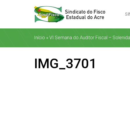
SI
Início
»
VI Semana do Auditor Fiscal – Solenid
IMG_3701