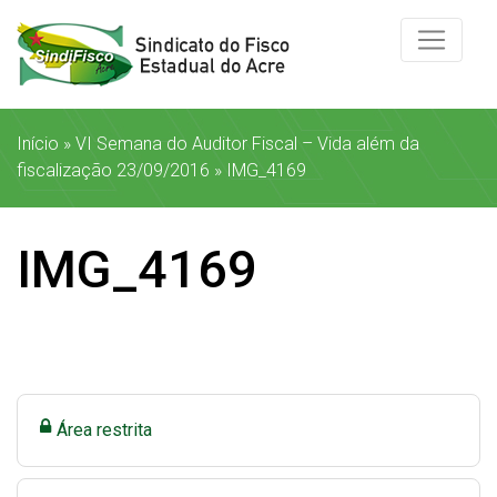
Início
»
VI Semana do Auditor Fiscal – Vida além da
fiscalização 23/09/2016
»
IMG_4169
IMG_4169
Área restrita