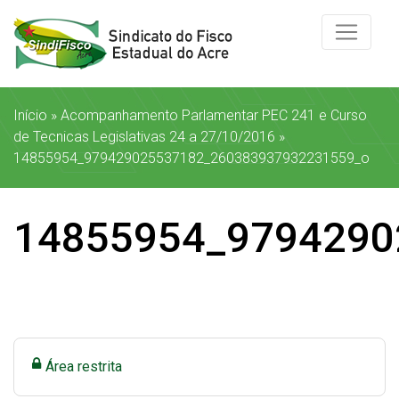
Início
»
Acompanhamento Parlamentar PEC 241 e Curso
de Tecnicas Legislativas 24 a 27/10/2016
»
14855954_979429025537182_260383937932231559_o
14855954_9794290
Área restrita