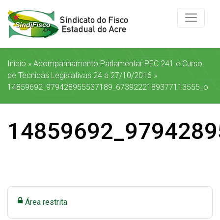
Início
»
Acompanhamento Parlamentar PEC 241 e Curso
de Tecnicas Legislativas 24 a 27/10/2016
»
14859692_979428955537189_6739222189377113555_o
14859692_9794289
Área restrita